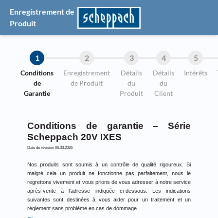
Enregistrement de
Produit
1
2
3
4
5
Conditions
Enregistrement
Détails
Détails
Intérêts
de
de Produit
du
du
Garantie
Produit
Client
Conditions de garantie – Série
Scheppach 20V IXES
Date de révision 06.03.2026
Nos produits sont soumis à un contrôle de qualité rigoureux. Si
malgré cela un produit ne fonctionne pas parfaitement, nous le
regrettons vivement et vous prions de vous adresser à notre service
après-vente à l'adresse indiquée ci-dessous. Les indications
suivantes sont destinées à vous aider pour un traitement et un
règlement sans problème en cas de dommage.