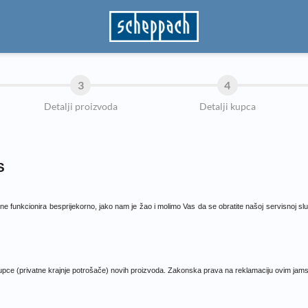
3
4
Detalji proizvoda
Detalji kupca
S
d ne funkcionira besprijekorno, jako nam je žao i molimo Vas da se obratite našoj servisnoj 
upce (privatne krajnje potrošače) novih proizvoda. Zakonska prava na reklamaciju ovim jamst