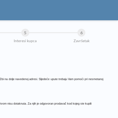
5
6
Interesi kupca
Završetak
službi na dolje navedenoj adresi. Sljedeće upute trebaju Vam pomoći pri nesmetanoj
vom nisu dotaknuta. Za njih je odgovoran prodavač kod kojeg ste kupili