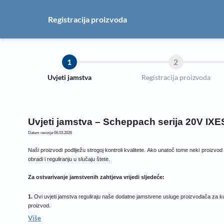
Registracija proizvoda
1
2
Uvjeti jamstva
Registracija proizvoda
Uvjeti jamstva – Scheppach serija 20V IXE
Datum revizije 06.03.2026
Naši proizvodi podliježu strogoj kontroli kvalitete. Ako unatoč tome neki proizvo
obradi i reguliranju u slučaju štete.
Za ostvarivanje jamstvenih zahtjeva vrijedi sljedeće:
1.
Ovi uvjeti jamstva reguliraju naše dodatne jamstvene usluge proizvođača za k
proizvod.
Više